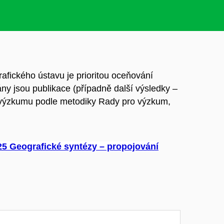
rafického ústavu je prioritou oceňování
ny jsou publikace (případně další výsledky –
 a výzkumu podle metodiky Rady pro výzkum,
5 Geografické syntézy – propojování