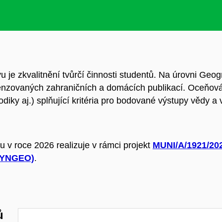
je zkvalitnění tvůrčí činnosti studentů. Na úrovni Geog
ecenzovaných zahraničních a domácích publikací. Oceňová
odiky aj.) splňující kritéria pro bodované výstupy vědy
 v roce 2026 realizuje v rámci projekt
MUNI/A/1921/202
(SYNGEO)
.
ů