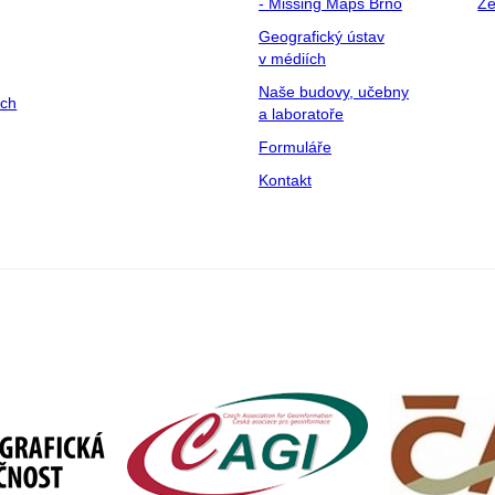
- Missing Maps Brno
Ze
Geografický ústav
v médiích
Naše budovy, učebny
ých
a laboratoře
Formuláře
Kontakt