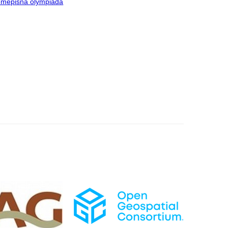
měpisná olympiáda