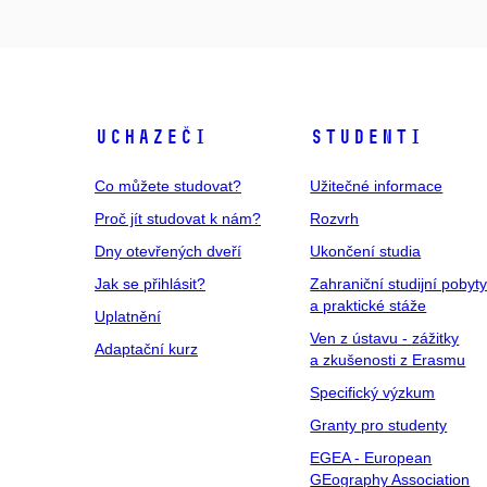
Uchazeči
Studenti
Co můžete studovat?
Užitečné informace
Proč jít studovat k nám?
Rozvrh
Dny otevřených dveří
Ukončení studia
Jak se přihlásit?
Zahraniční studijní pobyt
a praktické stáže
Uplatnění
Ven z ústavu - zážitky
Adaptační kurz
a zkušenosti z Erasmu
Specifický výzkum
Granty pro studenty
EGEA - European
GEography Association