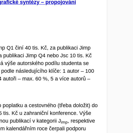
afické syntézy – propojování
p Q1 činí 40 tis. Kč, za publikaci Jimp
za publikaci Jimp Q4 nebo Jsc 10 tis. Kč
lná výše autorského podílu studenta se
 podle následujícího klíče: 1 autor – 100
4 autoři – max. 60 %, 5 a více autorů –
poplatku a cestovného (třeba doložit) do
 tis. Kč u zahraniční konference. Výše
u publikací v kategorii J
, respektive
imp
lém kalendářním roce čerpali podporu