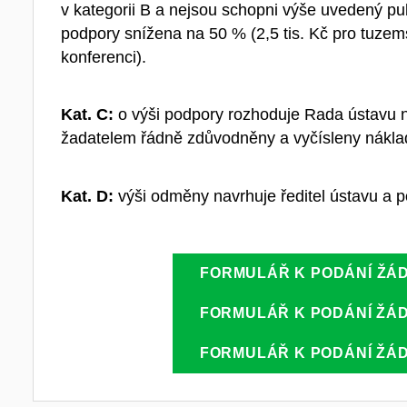
v kategorii B a nejsou schopni výše uvedený pub
podpory snížena na 50 % (2,5 tis. Kč pro tuzems
konferenci).
Kat. C:
o výši podpory rozhoduje Rada ústavu n
žadatelem řádně zdůvodněny a vyčísleny nákla
Kat. D:
výši odměny navrhuje ředitel ústavu a 
FORMULÁŘ K PODÁNÍ ŽÁD
FORMULÁŘ K PODÁNÍ ŽÁD
FORMULÁŘ K PODÁNÍ ŽÁD