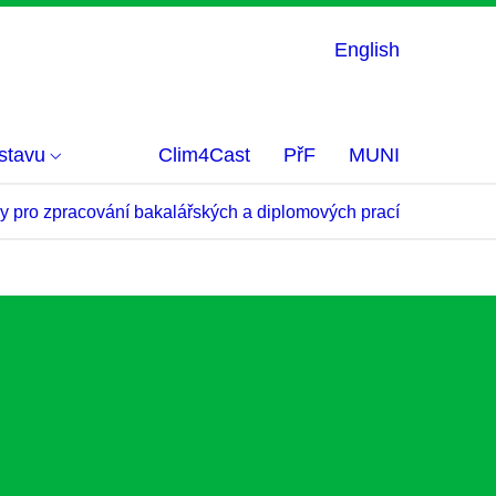
English
stavu
Clim4Cast
PřF
MUNI
y pro zpracování bakalářských a diplomových prací