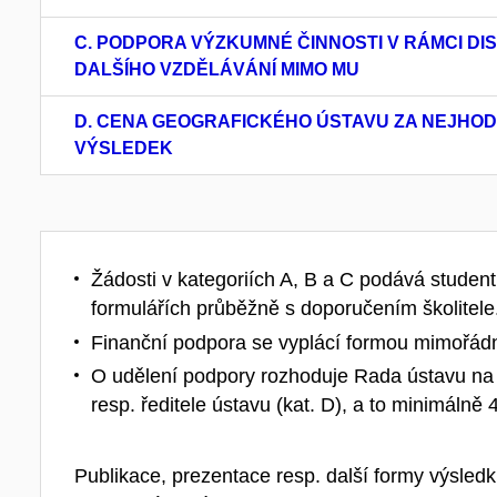
C. PODPORA VÝZKUMNÉ ČINNOSTI V RÁMCI DI
DALŠÍHO VZDĚLÁVÁNÍ MIMO MU
D. CENA GEOGRAFICKÉHO ÚSTAVU ZA NEJHOD
VÝSLEDEK
Žádosti v kategoriích A, B a C podává studen
formulářích průběžně s doporučením školitele
Finanční podpora se vyplácí formou mimořádn
O udělení podpory rozhoduje Rada ústavu na ná
resp. ředitele ústavu (kat. D), a to minimálně
Publikace, prezentace resp. další formy výsled