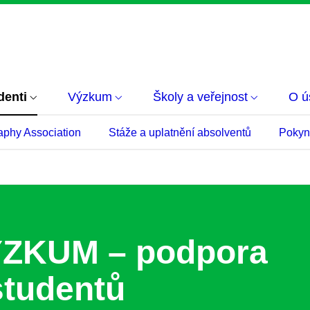
denti
Výzkum
Školy a veřejnost
O ú
phy Association
Stáže a uplatnění absolventů
Pokyn
ZKUM – podpora
 studentů