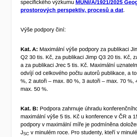
specifického výzkumu
MUNI/A/1921/2025 Geogr
prostorových perspektiv, procesů a dat
.
Výše podpory činí:
Kat. A:
Maximální výše podpory za publikaci Jim
Q2 30 tis. Kč, za publikaci Jimp Q3 20 tis. Kč, 
a za publikaci Jrec 5 tis. Kč. Maximální uznate
odvíjí od celkového počtu autorů publikace, a to
%, 2 autoři – max. 80 %, 3 autoři – max. 70 %, 
max. 50 %.
Kat. B:
Podpora zahrnuje úhradu konferenčního 
maximální výše 5 tis. Kč u konference v ČR a 15
podpory v maximální míře je podmíněna doloženo
J
v minulém roce. Pro studenty, kteří v minu
SC