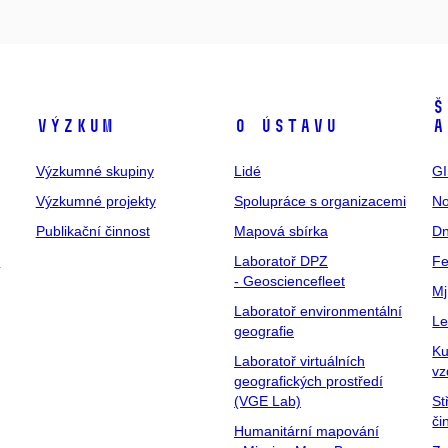
Š
Výzkum
O ústavu
a
Výzkumné skupiny
Lidé
GI
Výzkumné projekty
Spolupráce s organizacemi
No
Publikační činnost
Mapová sbírka
Dn
y
Laboratoř DPZ
Fe
- Geosciencefleet
Mj
Laboratoř environmentální
Le
geografie
Ku
Laboratoř virtuálních
vz
geografických prostředí
(VGE Lab)
St
či
Humanitární mapování