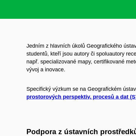
Jedním z hlavních úkolů Geografického ústavu 
studentů, kteří jsou autory či spoluautory r
např. specializované mapy, certifikované met
vývoj a inovace.
Specifický výzkum se na Geografickém ústavu
prostorových perspektiv, procesů a dat 
Podpora z ústavních prostředk