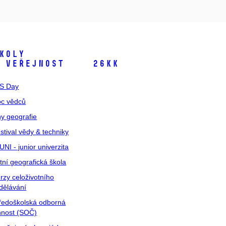
koly
 veřejnost
26kk
S Day
c vědců
y geografie
stival vědy & techniky
UNI - junior univerzita
tní geografická škola
rzy celoživotního
dělávání
ředoškolská odborná
nnost (SOČ)