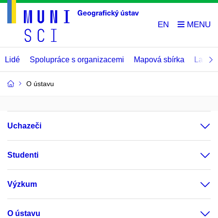
EN
Lidé
Spolupráce s organizacemi
Mapová sbírka
Labora
O ústavu
Uchazeči
Studenti
Výzkum
O ústavu