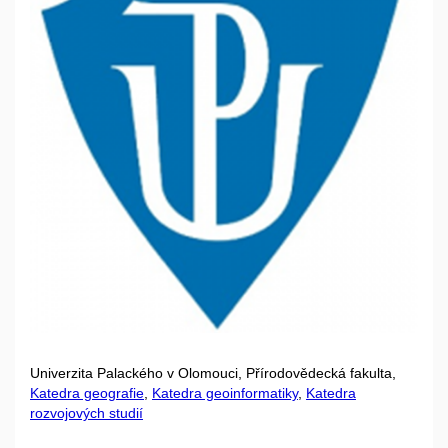
Univerzita Palackého v Olomouci, Přírodovědecká fakulta,
Katedra geografie
,
Katedra geoinformatiky
,
Katedra
rozvojových studií