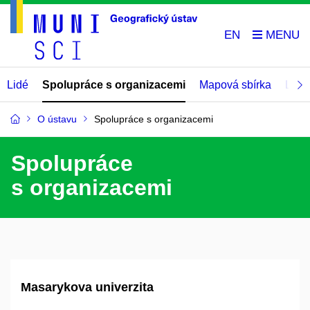
EN
Lidé
Spolupráce s organizacemi
Mapová sbírka
Labo
O ústavu
Spolupráce s organizacemi
Spolupráce
s organizacemi
Masarykova univerzita