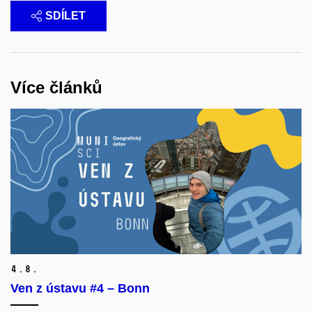
SDÍLET
Více článků
4.
8.
Ven z ústavu #4 – Bonn