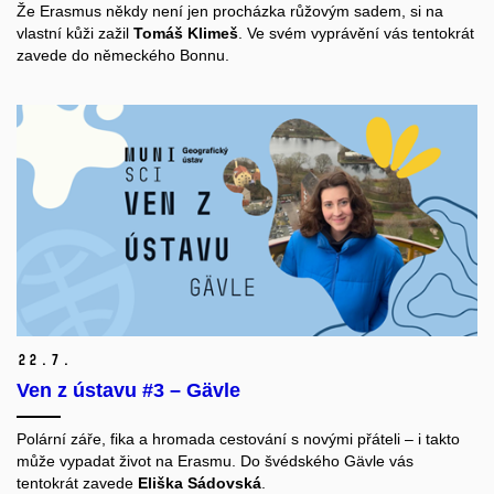
Že Erasmus někdy není jen procházka růžovým sadem, si na
vlastní kůži zažil
Tomáš Klimeš
. Ve svém vyprávění vás tentokrát
zavede do německého Bonnu.
22.
7.
Ven z ústavu #3 – Gävle
Polární záře, fika a hromada cestování s novými přáteli – i takto
může vypadat život na Erasmu. Do švédského Gävle vás
tentokrát zavede
Eliška Sádovská
.