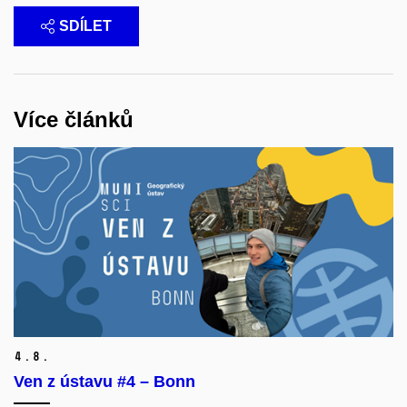
SDÍLET
Více článků
4.
8.
Ven z ústavu #4 – Bonn