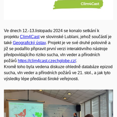
Ve dnech 12.-13.listopadu 2024 se konalo setkání k
projektu
Clim4Cast
ve slovinské Lublani, jehož součástí je
také
Geografický ústav
. Projekt je ve své druhé polovině a
již se podařilo připravit první
verzi interaktivního nástroje
předpovídajícího riziko sucha, vln veder a přírodních
požárů
https://clim4cast.czechglobe.cz/
.
Kromě toho byla vedena diskuze ohledně databáze epizod
sucha, vln veder a přírodních požárů ve 21. stol., a jak tyto
výsledky lépe předávat široké veřejnosti.