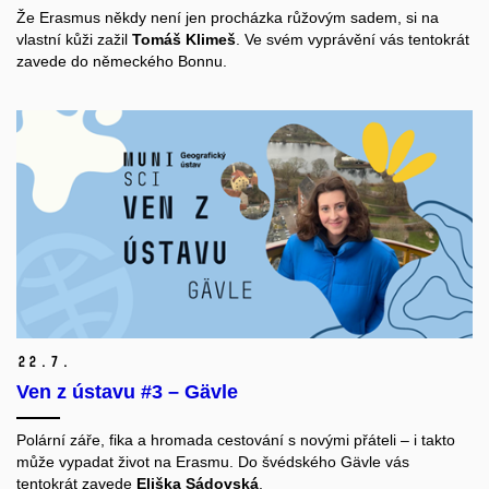
Že Erasmus někdy není jen procházka růžovým sadem, si na
vlastní kůži zažil
Tomáš Klimeš
. Ve svém vyprávění vás tentokrát
zavede do německého Bonnu.
22.
7.
Ven z ústavu #3 – Gävle
Polární záře, fika a hromada cestování s novými přáteli – i takto
může vypadat život na Erasmu. Do švédského Gävle vás
tentokrát zavede
Eliška Sádovská
.