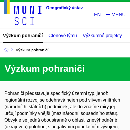
EN
Výzkum pohraničí
Členové týmu
Výzkumné projekty
Výzkum pohraničí
Výzkum pohraničí
Pohraničí představuje specifický územní typ, jehož
regionální rozvoj se odehrává nejen pod vlivem vnitřních
(národních, státních) podmínek, ale do značné míry jej
určují podmínky vnější (mezinárodní, sousedního státu).
Obvykle se jedná oboustranně o oblasti znevýhodněné
(okrajovou) polohou, s negativním populačním vývojem,