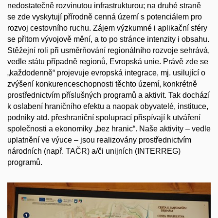
nedostatečně rozvinutou infrastrukturou; na druhé straně
se zde vyskytují přírodně cenná území s potenciálem pro
rozvoj cestovního ruchu. Zájem výzkumné i aplikační sféry
se přitom vývojově mění, a to po stránce intenzity i obsahu.
Stěžejní roli při usměrňování regionálního rozvoje sehrává,
vedle státu případně regionů, Evropská unie. Právě zde se
„každodenně“ projevuje evropská integrace, mj. usilující o
zvýšení konkurenceschopnosti těchto území, konkrétně
prostřednictvím příslušných programů a aktivit. Tak dochází
k oslabení hraničního efektu a naopak obyvatelé, instituce,
podniky atd. přeshraniční spoluprací přispívají k utváření
společnosti a ekonomiky „bez hranic“. Naše aktivity – vedle
uplatnění ve výuce – jsou realizovány prostřednictvím
národních (např. TAČR) a/či unijních (INTERREG)
programů.