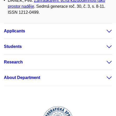
DANĚK, Petr.
Zahrádkaření: tichá každodennost jako
prostor naděje
. Sedmá generace roč. 30, č. 3, s. 8-11.
ISSN 1212-0499.
Applicants
Students
Research
About Department