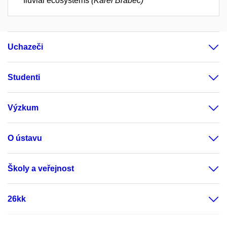
fluvial ecosystems
(Karel Brabec)
Uchazeči
Studenti
Výzkum
O ústavu
Školy a veřejnost
26kk